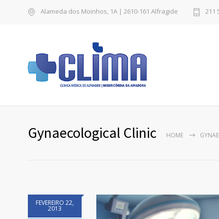
Alameda dos Moinhos, 1A | 2610-161 Alfragide
211 
Gynaecological Clinic
HOME
GYNAE
FEVEREIRO 22,
2013