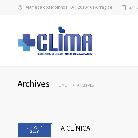
Alameda dos Moinhos, 1A | 2610-161 Alfragide
211 
Archives
HOME
ARCHIVES
A CLÍNICA
JULHO 12,
2023