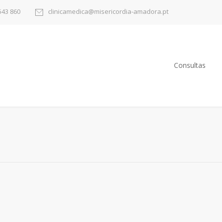
543 860
clinicamedica@misericordia-amadora.pt
Consultas