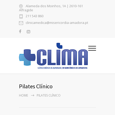
Alameda dos Moinhos, 1A | 2610-161
Alfragide
211 543 860
clinicamedica@misericordia-amadora.pt
Pilates Clínico
HOME
PILATES CLÍNICO