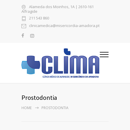
Alameda dos Moinhos, 1A | 2610-161
Alfragide
211 543 860
clinicamedica@misericordia-amadora.pt
Prostodontia
HOME
PROSTODONTIA